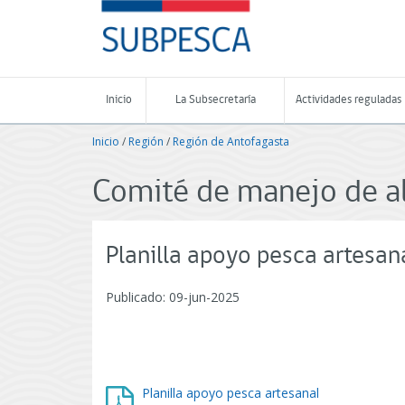
Contenido
SUBPESCA
principal
-
Subsecretaría
de
Pesca
Inicio
La Subsecretaría
Actividades reguladas
y
Acuicultura
Inicio
/
Región
/
Región de Antofagasta
-
Gobierno
de
Comité de manejo de al
Chile
Planilla apoyo pesca artesan
Publicado: 09-jun-2025
Planilla apoyo pesca artesanal