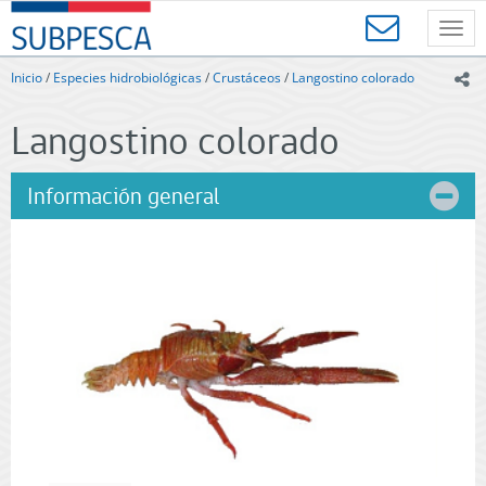
Contenido
SUBPESCA
principal
Toggl
-
navig
Subsecretaría
Inicio
/
Especies hidrobiológicas
/
Crustáceos
/
Langostino colorado
ic
de
Pesca
Langostino colorado
y
Acuicultura
-
Información general
Gobierno
de
Chile