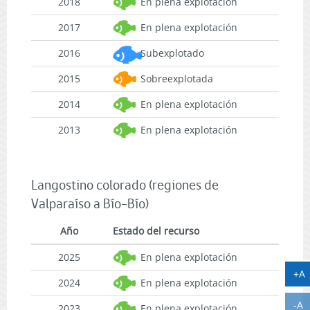
2018
En plena explotación
2017
En plena explotación
2016
Subexplotado
2015
Sobreexplotada
2014
En plena explotación
2013
En plena explotación
Langostino colorado (regiones de
Valparaíso a Bío-Bío)
Año
Estado del recurso
2025
En plena explotación
A
+A
2024
En plena explotación
A
-A
2023
En plena explotación