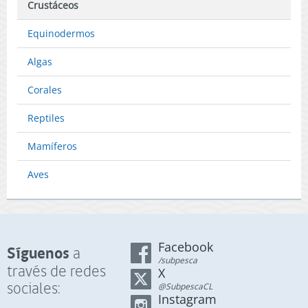
Crustáceos
Equinodermos
Algas
Corales
Reptiles
Mamíferos
Aves
Facebook
Síguenos
a
/subpesca
través de redes
X
sociales:
@SubpescaCL
Instagram