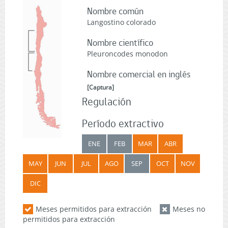
Nombre común
Langostino colorado
Nombre científico
Pleuroncodes monodon
Nombre comercial en inglés
[
Captura
]
Regulación
Período extractivo
ENE
FEB
MAR
ABR
MAY
JUN
JUL
AGO
SEP
OCT
NOV
DIC
Meses permitidos para extracción
Meses no
permitidos para extracción