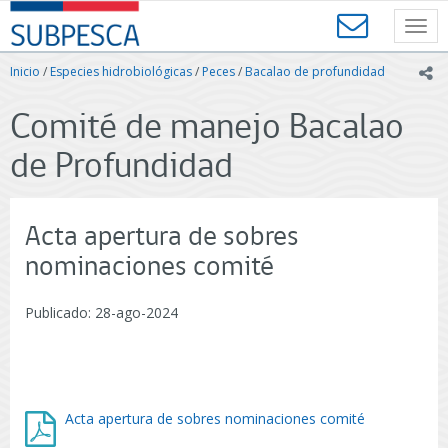
Contenido
SUBPESCA
principal
Toggl
-
navig
Subsecretaría
Inicio
/
Especies hidrobiológicas
/
Peces
/
Bacalao de profundidad
ic
de
Pesca
Comité de manejo Bacalao
y
Acuicultura
de Profundidad
-
Gobierno
de
Chile
Acta apertura de sobres
nominaciones comité
Publicado: 28-ago-2024
Acta apertura de sobres nominaciones comité