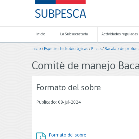
Contenido
SUBPESCA
principal
-
Subsecretaría
de
Pesca
Inicio
La Subsecretaría
Actividades reguladas
y
Acuicultura
Inicio
/
Especies hidrobiológicas
/
Peces
/
Bacalao de profun
-
Gobierno
de
Comité de manejo Baca
Chile
Formato del sobre
Publicado: 08-jul-2024
Formato del sobre