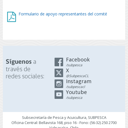
Formulario de apoyo representantes del comité
Facebook
a
Síguenos
/subpesca
través de
X
redes sociales:
@SubpescaCL
Instagram
/subpescacl
Youtube
/subpesca
Subsecretaría de Pesca y Acuicultura, SUBPESCA
Oficina Central: Bellavista 168, piso 16 - Fono: (56-32) 250 2700
Valparaíso, Chile