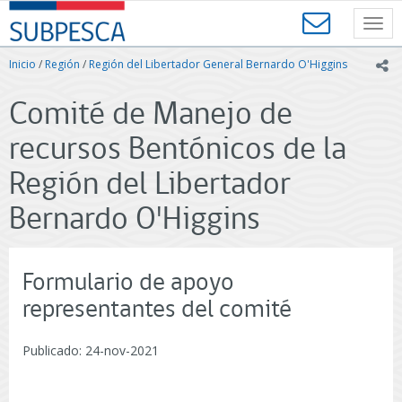
Contenido
SUBPESCA
principal
Toggl
-
navig
Subsecretaría
Inicio
/
Región
/
Región del Libertador General Bernardo O'Higgins
ic
de
Pesca
Comité de Manejo de
y
Acuicultura
recursos Bentónicos de la
-
Gobierno
Región del Libertador
de
Chile
Bernardo O'Higgins
Formulario de apoyo
representantes del comité
Publicado: 24-nov-2021