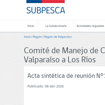
Contenido
SUBPESCA
principal
-
Subsecretaría
de
Pesca
Inicio
La Subsecretaría
Actividades reguladas
y
Acuicultura
Inicio
/
Región
/
Región de Valparaíso
-
Gobierno
Comité de Manejo de Co
de
Chile
Valparaíso a Los Ríos
Acta sintética de reunión 
Publicado: 08-abr-2026