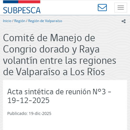
Contenido
SUBPESCA
principal
Toggl
-
navig
Subsecretaría
Inicio
/
Región
/
Región de Valparaíso
ic
de
Pesca
Comité de Manejo de
y
Acuicultura
Congrio dorado y Raya
-
Gobierno
volantín entre las regiones
de
Chile
de Valparaíso a Los Ríos
Acta sintética de reunión N°3 -
19-12-2025
Publicado: 19-dic-2025