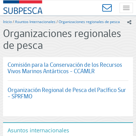
Contenido
SUBPESCA
principal
Toggl
-
navig
Subsecretaría
Inicio
/
Asuntos Internacionales
/
Organizaciones regionales de pesca
ic
de
Organizaciones regionales
Pesca
y
de pesca
Acuicultura
-
Gobierno
de
Comisión para la Conservación de los Recursos
Chile
Vivos Marinos Antárticos - CCAMLR
Organización Regional de Pesca del Pacífico Sur
- SPRFMO
Asuntos internacionales