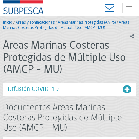
Contenido
SUBPESCA
principal
Toggl
-
navig
Subsecretaría
Inicio
/
Áreas y zonificaciones
/
Áreas Marinas Protegidas (AMPS)
/
Áreas
de
Marinas Costeras Protegidas de Múltiple Uso (AMCP - MU)
Pesca
ic
y
Áreas Marinas Costeras
Acuicultura
-
Protegidas de Múltiple Uso
Gobierno
de
(AMCP - MU)
Chile
Difusión COVID-19
Documentos Áreas Marinas
Costeras Protegidas de Múltiple
Uso (AMCP - MU)