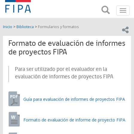
Fondo
Busca
FIPA;
Toggl
de
Fondo
navig
de
Investigación
Inicio
>
Biblioteca
>
Formularios y formatos
Investigación
Compar
pesquera
Pesquera
y
Formato de evaluación de informes
de
y
Acuicultira
de proyectos FIPA
Acuicultura
Para ser utilizado por el evaluador en la
(FIPA)-
evaluación de informes de proyectos FIPA
SUBPESCA
Guía para evaluación de informes de proyectos FIPA
Formato de evaluación de informe de proyecto FIPA