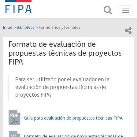
Fondo
Busca
FIPA;
Toggl
de
Fondo
navig
de
Investigación
Inicio
>
Biblioteca
>
Formularios y formatos
Investigación
Compar
pesquera
Pesquera
y
Formato de evaluación de
de
y
Acuicultira
propuestas técnicas de proyectos
FIPA
Acuicultura
(FIPA)-
Para ser utilizado por el evaluador en la
SUBPESCA
evaluación de propuestas técnicas de
proyectos FIPA
Guía para evaluación de propuestas técnicas FIPA
Formato de evaluación de propuestas técnicas de