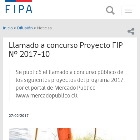
Fondo
Busca
FIPA;
Toggl
de
Fondo
navig
de
Investigación
Inicio
>
Difusión
>
Noticias
Investigación
Compar
pesquera
Pesquera
y
Llamado a concurso Proyecto FIP
de
y
Acuicultira
Nº 2017-10
Acuicultura
Se publicó el llamado a concurso público de
(FIPA)-
los siguientes proyectos del programa 2017,
SUBPESCA
por el portal de Mercado Publico
(www.mercadopublico.cl).
27/02/2017