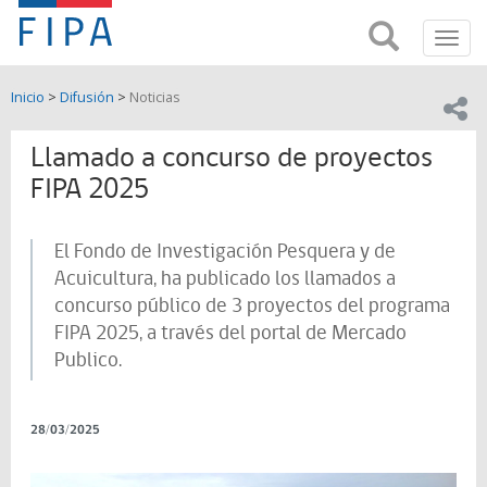
Fondo
Busca
FIPA;
Toggl
de
Fondo
navig
de
Investigación
Inicio
>
Difusión
>
Noticias
Investigación
Compar
pesquera
Pesquera
y
Llamado a concurso de proyectos
de
y
Acuicultira
FIPA 2025
Acuicultura
El Fondo de Investigación Pesquera y de
(FIPA)-
Acuicultura, ha publicado los llamados a
SUBPESCA
concurso público de 3 proyectos del programa
FIPA 2025, a través del portal de Mercado
Publico.
28/03/2025