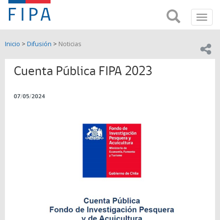
Fondo
Busca
FIPA;
Toggl
de
Fondo
navig
de
Investigación
Inicio
>
Difusión
>
Noticias
Investigación
Compar
pesquera
Pesquera
y
Cuenta Pública FIPA 2023
de
y
Acuicultira
07/05/2024
Acuicultura
(FIPA)-
SUBPESCA