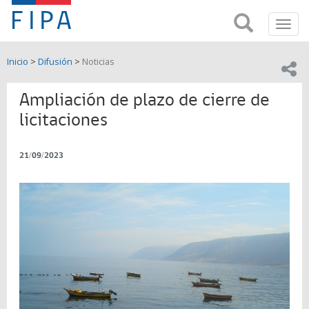
Fondo
Busca
FIPA;
Toggl
de
Fondo
navig
de
Investigación
Inicio
>
Difusión
>
Noticias
Investigación
Compar
pesquera
Pesquera
y
Ampliación de plazo de cierre de
de
y
Acuicultira
licitaciones
Acuicultura
21/09/2023
(FIPA)-
SUBPESCA