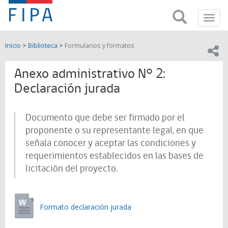
Fondo
Busca
FIPA;
Toggl
de
Fondo
navig
de
Investigación
Inicio
>
Biblioteca
>
Formularios y formatos
Investigación
Compar
pesquera
Pesquera
y
Anexo administrativo N° 2:
de
y
Acuicultira
Declaración jurada
Acuicultura
Documento que debe ser firmado por el
(FIPA)-
proponente o su representante legal, en que
SUBPESCA
señala conocer y aceptar las condiciones y
requerimientos establecidos en las bases de
licitación del proyecto.
Formato declaración jurada