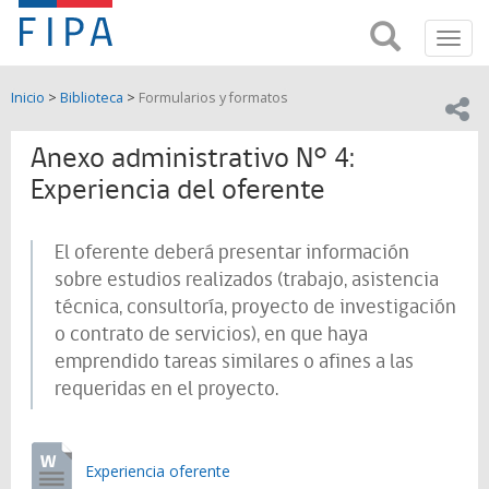
Fondo
Busca
FIPA;
Toggl
de
Fondo
navig
de
Investigación
Inicio
>
Biblioteca
>
Formularios y formatos
Investigación
Compar
pesquera
Pesquera
y
Anexo administrativo N° 4:
de
y
Acuicultira
Experiencia del oferente
Acuicultura
El oferente deberá presentar información
(FIPA)-
sobre estudios realizados (trabajo, asistencia
SUBPESCA
técnica, consultoría, proyecto de investigación
o contrato de servicios), en que haya
emprendido tareas similares o afines a las
requeridas en el proyecto.
Experiencia oferente