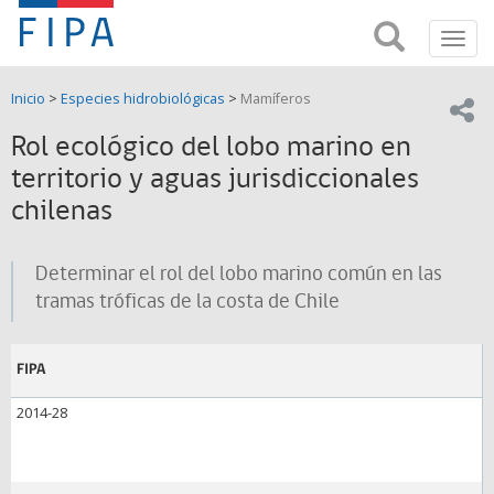
Fondo
Busca
FIPA;
Toggl
de
Fondo
navig
de
Investigación
Inicio
>
Especies hidrobiológicas
>
Mamíferos
Investigación
Compar
pesquera
Pesquera
Rol ecológico del lobo marino en
y
de
territorio y aguas jurisdiccionales
y
Acuicultira
chilenas
Acuicultura
(FIPA)-
Determinar el rol del lobo marino común en las
tramas tróficas de la costa de Chile
SUBPESCA
FIPA
2014-28