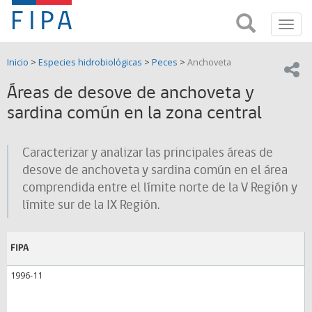
Fondo
Busca
FIPA;
Toggl
de
Fondo
navig
de
Investigación
Inicio
>
Especies hidrobiológicas
>
Peces
>
Anchoveta
Investigación
Compar
pesquera
Pesquera
Áreas de desove de anchoveta y
y
de
sardina común en la zona central
y
Acuicultira
Acuicultura
Caracterizar y analizar las principales áreas de
(FIPA)-
desove de anchoveta y sardina común en el área
comprendida entre el límite norte de la V Región y
SUBPESCA
límite sur de la IX Región.
FIPA
1996-11