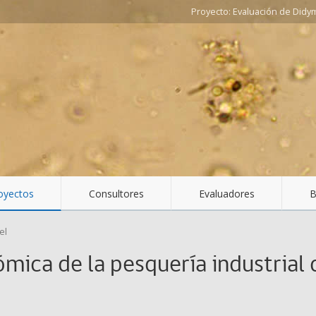
Evaluación de Didy
oyectos
Consultores
Evaluadores
B
el
ica de la pesquería industrial d