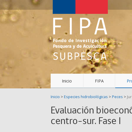
Fondo
de
Investigación
Pesquera
y
Acuicultura
(FIPA)-
Inicio
FIPA
Pr
SUBPESCA
Inicio
>
Especies hidrobiológicas
>
Peces
>
Jur
Evaluación bioeconóm
centro-sur. Fase I