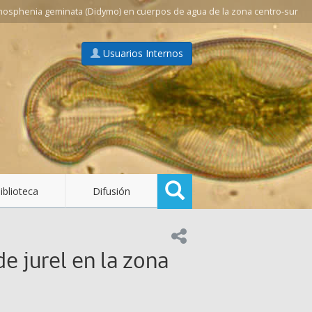
mosphenia geminata (Didymo) en cuerpos de agua de la zona centro-sur
Usuarios Internos
Buscar
iblioteca
Difusión
Compartir en:
e jurel en la zona