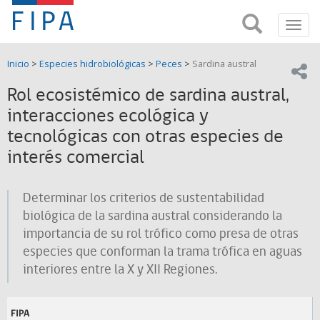
Fondo
Busca
FIPA;
Toggl
de
Fondo
navig
de
Investigación
Inicio
>
Especies hidrobiológicas
>
Peces
>
Sardina austral
Investigación
Compar
pesquera
Pesquera
Rol ecosistémico de sardina austral,
y
de
interacciones ecológica y
y
Acuicultira
tecnológicas con otras especies de
Acuicultura
interés comercial
(FIPA)-
Determinar los criterios de sustentabilidad
SUBPESCA
biológica de la sardina austral considerando la
importancia de su rol trófico como presa de otras
especies que conforman la trama trófica en aguas
interiores entre la X y XII Regiones.
FIPA