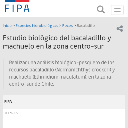
Fondo
Busca
FIPA;
Toggl
de
Fondo
navig
de
Investigación
Inicio
>
Especies hidrobiológicas
>
Peces
>
Bacaladillo
Investigación
Compar
pesquera
Pesquera
Estudio biológico del bacaladillo y
y
de
machuelo en la zona centro-sur
y
Acuicultira
Acuicultura
Realizar una análisis biológico-pesquero de los
(FIPA)-
recursos bacaladillo (Normanichthys crockeri) y
machuelo (Ethmidium maculatum), en la zona
SUBPESCA
centro-sur de Chile.
FIPA
2005-36