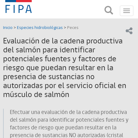
Fondo
Busca
FIPA;
Toggl
de
Fondo
navig
de
Investigación
Inicio
>
Especies hidrobiológicas
>
Peces
Investigación
Compar
pesquera
Pesquera
Evaluación de la cadena productiva
y
de
del salmón para identificar
y
Acuicultira
potenciales fuentes y factores de
Acuicultura
riesgo que puedan resultar en la
(FIPA)-
presencia de sustancias no
autorizadas por el servicio oficial en
SUBPESCA
músculo de salmón
Efectuar una evaluación de la cadena productiva
del salmón para identificar potenciales fuentes y
factores de riesgo que puedan resultar en la
presencia de sustancias NO autorizadas (cristal