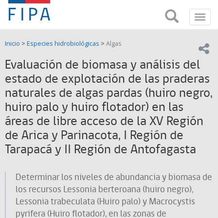
Fondo
Busca
FIPA;
Toggl
de
Fondo
navig
de
Investigación
Inicio
>
Especies hidrobiológicas
>
Algas
Investigación
Compar
pesquera
Pesquera
Evaluación de biomasa y análisis del
y
de
estado de explotación de las praderas
y
Acuicultira
naturales de algas pardas (huiro negro,
Acuicultura
huiro palo y huiro flotador) en las
(FIPA)-
áreas de libre acceso de la XV Región
de Arica y Parinacota, I Región de
SUBPESCA
Tarapacá y II Región de Antofagasta
Determinar los niveles de abundancia y biomasa de
los recursos Lessonia berteroana (huiro negro),
Lessonia trabeculata (Huiro palo) y Macrocystis
pyrifera (Huiro flotador), en las zonas de