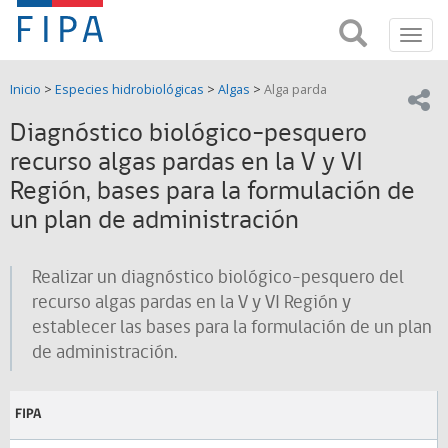
Fondo
Busca
FIPA;
Toggl
de
Fondo
navig
de
Investigación
Inicio
>
Especies hidrobiológicas
>
Algas
>
Alga parda
Investigación
Compar
pesquera
Pesquera
Diagnóstico biológico-pesquero
y
de
recurso algas pardas en la V y VI
y
Acuicultira
Región, bases para la formulación de
Acuicultura
un plan de administración
(FIPA)-
Realizar un diagnóstico biológico-pesquero del
SUBPESCA
recurso algas pardas en la V y VI Región y
establecer las bases para la formulación de un plan
de administración.
FIPA