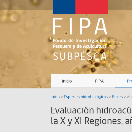
Fondo
de
Investigación
Pesquera
y
Acuicultura
(FIPA)-
Inicio
FIPA
Pr
SUBPESCA
Inicio
>
Especies hidrobiológicas
>
Peces
>
An
Evaluación hidroacú
la X y XI Regiones, 