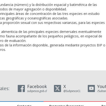
undancia (número) y la distribución espacial y batimétrica de las
íodos de mayor agregación o disponibilidad.
 principales áreas de concentración de las tres especies en estudio
icas geográficas y oceanográficas asociadas.
 la proporción sexual con sus respectivas varianzas, para las especies
eta alimenticia de las principales especies demersales eventualmente
omo fauna acompañante de los pequeños pelágicos, en especial de
ero de evaluación.
isis de la información disponible, generada mediante proyectos BIP o
ros.
Facebook
X
You
ales:
subpesca.gob.cl
@SubpescaCL
/Subse