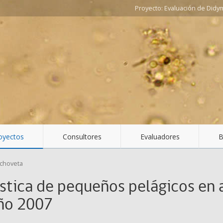
Evaluación de Didy
oyectos
Consultores
Evaluadores
B
choveta
stica de pequeños pelágicos en a
año 2007