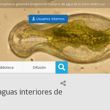
mosphenia geminata (Didymo) en cuerpos de agua de la zona centro-sur
Usuarios Internos
Buscar
iblioteca
Difusión
Compartir en:
guas interiores de