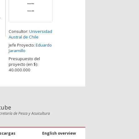
e
y
Consultor:
Universidad
Austral de Chile
Jefe Proyecto:
Eduardo
Jaramillo
Presupuesto del
proyecto (en $):
40.000.000
tube
cretaría de Pesca y Acuicultura
scargas
English overview