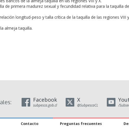
les bancos de la almeja taquilla en las regiones VIII y X.
lla de primera madurez sexual y fecundidad relativa para la taquilla d
ación longitud-peso y talla crítica de la taquilla de las regiones VIII 
la almeja taquilla.
Facebook
X
You
ales:
subpesca.gob.cl
@SubpescaCL
/Subse
Contacto
Preguntas frecuentes
De