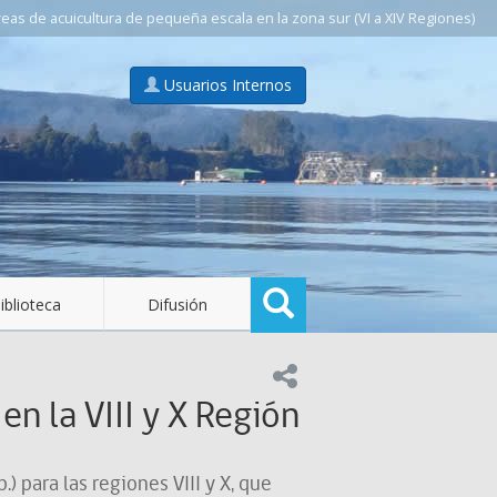
as de acuicultura de pequeña escala en la zona sur (VI a XIV Regiones)
Usuarios Internos
Buscar
iblioteca
Difusión
Compartir en:
en la VIII y X Región
 para las regiones VIII y X, que