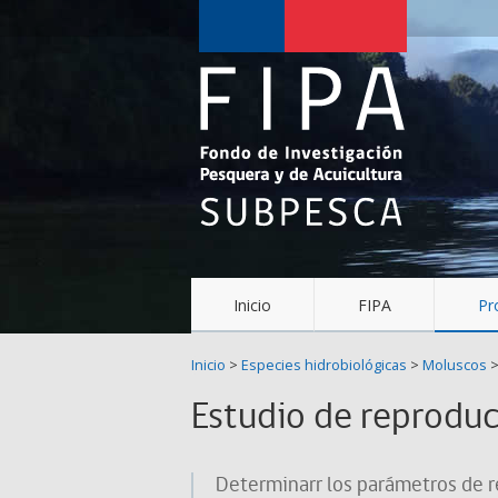
Fondo
de
Investigación
Pesquera
y
Acuicultura
(FIPA)-
Inicio
FIPA
Pr
SUBPESCA
Inicio
>
Especies hidrobiológicas
>
Moluscos
Estudio de reproducc
Determinarr los parámetros de re