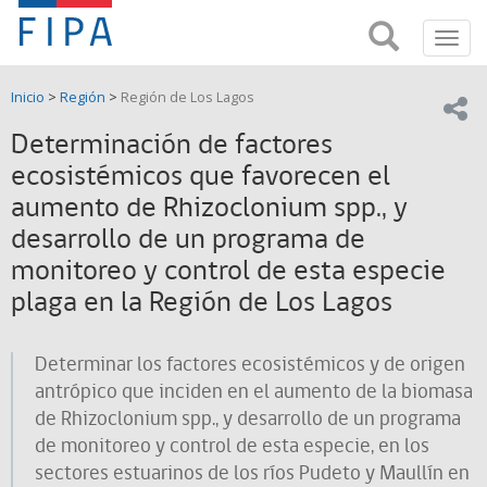
Fondo
Busca
FIPA;
Toggl
de
Fondo
navig
de
Investigación
Inicio
>
Región
>
Región de Los Lagos
Investigación
Compar
pesquera
Pesquera
Determinación de factores
y
de
ecosistémicos que favorecen el
y
Acuicultira
aumento de Rhizoclonium spp., y
Acuicultura
desarrollo de un programa de
(FIPA)-
monitoreo y control de esta especie
plaga en la Región de Los Lagos
SUBPESCA
Determinar los factores ecosistémicos y de origen
antrópico que inciden en el aumento de la biomasa
de Rhizoclonium spp., y desarrollo de un programa
de monitoreo y control de esta especie, en los
sectores estuarinos de los ríos Pudeto y Maullín en