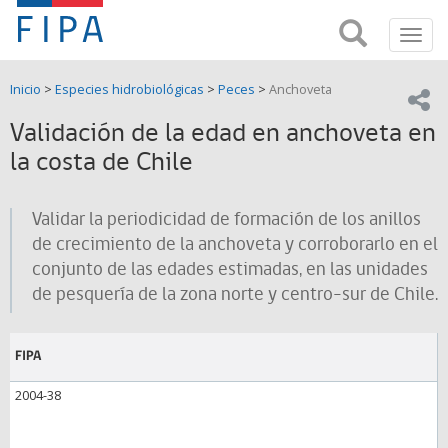
Fondo
Busca
FIPA;
Toggl
de
Fondo
navig
de
Investigación
Inicio
>
Especies hidrobiológicas
>
Peces
>
Anchoveta
Investigación
Compar
pesquera
Pesquera
Validación de la edad en anchoveta en
y
de
la costa de Chile
y
Acuicultira
Acuicultura
Validar la periodicidad de formación de los anillos
(FIPA)-
de crecimiento de la anchoveta y corroborarlo en el
conjunto de las edades estimadas, en las unidades
SUBPESCA
de pesquería de la zona norte y centro-sur de Chile.
FIPA
2004-38