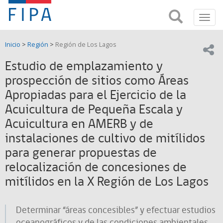
Fondo
Busca
FIPA;
Toggl
de
Fondo
navig
de
Investigación
Inicio
>
Región
>
Región de Los Lagos
Investigación
Compar
pesquera
Pesquera
Estudio de emplazamiento y
y
de
prospección de sitios como Áreas
y
Acuicultira
Apropiadas para el Ejercicio de la
Acuicultura
Acuicultura de Pequeña Escala y
(FIPA)-
Acuicultura en AMERB y de
instalaciones de cultivo de mitílidos
SUBPESCA
para generar propuestas de
relocalización de concesiones de
mitílidos en la X Región de Los Lagos
Determinar “áreas concesibles” y efectuar estudios