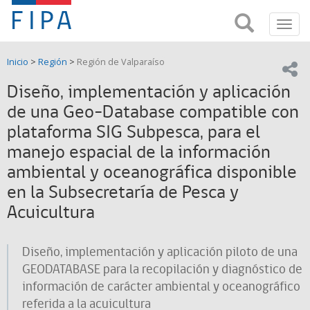
Fondo
Busca
FIPA;
Toggl
de
Fondo
navig
de
Investigación
Inicio
>
Región
>
Región de Valparaíso
Investigación
Compar
pesquera
Pesquera
Diseño, implementación y aplicación
y
de
de una Geo-Database compatible con
y
Acuicultira
plataforma SIG Subpesca, para el
Acuicultura
manejo espacial de la información
(FIPA)-
ambiental y oceanográfica disponible
en la Subsecretaría de Pesca y
SUBPESCA
Acuicultura
Diseño, implementación y aplicación piloto de una
GEODATABASE para la recopilación y diagnóstico de
información de carácter ambiental y oceanográfico
referida a la acuicultura