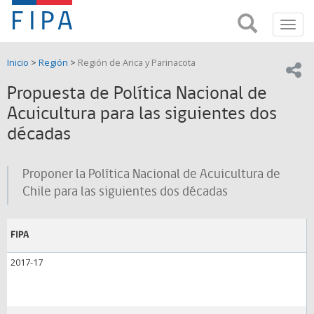
Fondo
Busca
FIPA;
Toggl
de
Fondo
navig
de
Investigación
Inicio
>
Región
>
Región de Arica y Parinacota
Investigación
Compar
pesquera
Pesquera
Propuesta de Política Nacional de
y
de
Acuicultura para las siguientes dos
y
Acuicultira
décadas
Acuicultura
(FIPA)-
Proponer la Política Nacional de Acuicultura de
Chile para las siguientes dos décadas
SUBPESCA
FIPA
2017-17