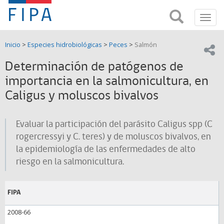
Fondo
Busca
FIPA;
Toggl
de
Fondo
navig
de
Investigación
Inicio
>
Especies hidrobiológicas
>
Peces
>
Salmón
Investigación
Compar
pesquera
Pesquera
Determinación de patógenos de
y
de
importancia en la salmonicultura, en
y
Acuicultira
Caligus y moluscos bivalvos
Acuicultura
(FIPA)-
Evaluar la participación del parásito Caligus spp (C
rogercressyi y C. teres) y de moluscos bivalvos, en
SUBPESCA
la epidemiología de las enfermedades de alto
riesgo en la salmonicultura.
FIPA
2008-66