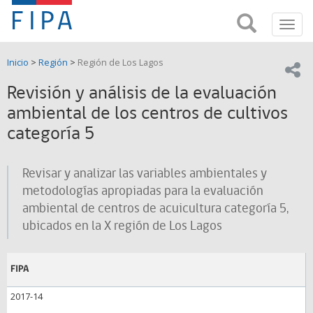
Fondo
Busca
FIPA;
Toggl
de
Fondo
navig
de
Investigación
Inicio
>
Región
>
Región de Los Lagos
Investigación
Compar
pesquera
Pesquera
Revisión y análisis de la evaluación
y
de
ambiental de los centros de cultivos
y
Acuicultira
categoría 5
Acuicultura
(FIPA)-
Revisar y analizar las variables ambientales y
metodologías apropiadas para la evaluación
SUBPESCA
ambiental de centros de acuicultura categoría 5,
ubicados en la X región de Los Lagos
FIPA
2017-14