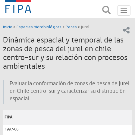
Fondo
Busca
FIPA;
Toggl
de
Fondo
navig
de
Investigación
Inicio
>
Especies hidrobiológicas
>
Peces
>
Jurel
Investigación
Compar
pesquera
Pesquera
Dinámica espacial y temporal de las
y
de
zonas de pesca del jurel en chile
y
Acuicultira
centro-sur y su relación con procesos
Acuicultura
ambientales
(FIPA)-
Evaluar la conformación de zonas de pesca de jurel
SUBPESCA
en Chile centro-sur y caracterizar su distribución
espacial.
FIPA
1997-06