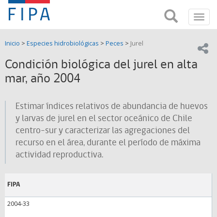
Fondo
Busca
FIPA;
Toggl
de
Fondo
navig
de
Investigación
Inicio
>
Especies hidrobiológicas
>
Peces
>
Jurel
Investigación
Compar
pesquera
Pesquera
Condición biológica del jurel en alta
y
de
mar, año 2004
y
Acuicultira
Acuicultura
Estimar índices relativos de abundancia de huevos
(FIPA)-
y larvas de jurel en el sector oceánico de Chile
centro-sur y caracterizar las agregaciones del
SUBPESCA
recurso en el área, durante el período de máxima
actividad reproductiva.
FIPA
2004-33