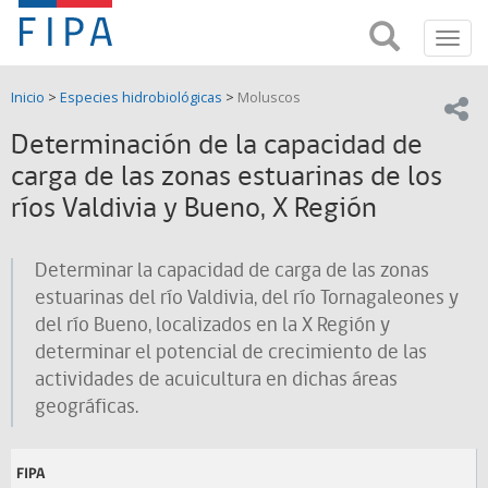
Fondo
Busca
FIPA;
Toggl
de
Fondo
navig
de
Investigación
Inicio
>
Especies hidrobiológicas
>
Moluscos
Investigación
Compar
pesquera
Pesquera
Determinación de la capacidad de
y
de
carga de las zonas estuarinas de los
y
Acuicultira
ríos Valdivia y Bueno, X Región
Acuicultura
(FIPA)-
Determinar la capacidad de carga de las zonas
estuarinas del río Valdivia, del río Tornagaleones y
SUBPESCA
del río Bueno, localizados en la X Región y
determinar el potencial de crecimiento de las
actividades de acuicultura en dichas áreas
geográficas.
FIPA