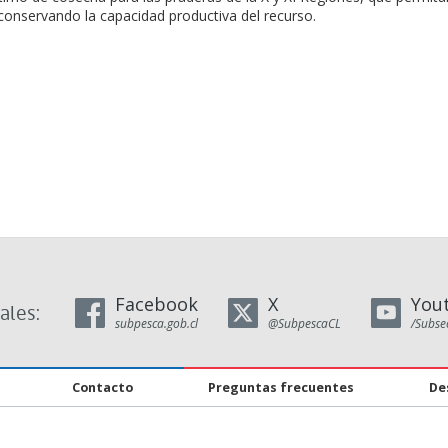
onservando la capacidad productiva del recurso.
Facebook
X
You
ales:
subpesca.gob.cl
@SubpescaCL
/Subse
Contacto
Preguntas frecuentes
De