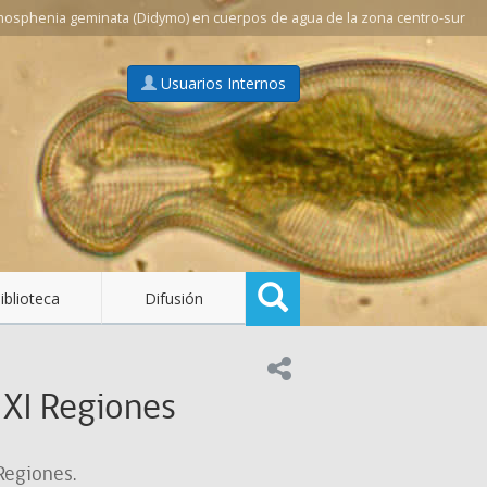
mosphenia geminata (Didymo) en cuerpos de agua de la zona centro-sur
Usuarios Internos
Buscar
iblioteca
Difusión
Compartir en:
 XI Regiones
Regiones.