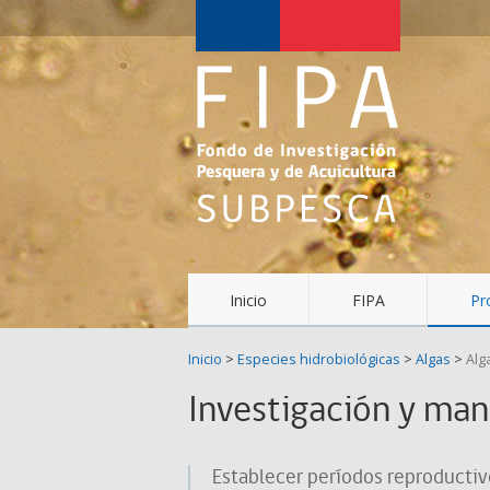
Fondo
de
Investigación
Pesquera
y
Acuicultura
(FIPA)-
Inicio
FIPA
Pr
SUBPESCA
Inicio
>
Especies hidrobiológicas
>
Algas
>
Alg
Investigación y man
Establecer períodos reproductivo