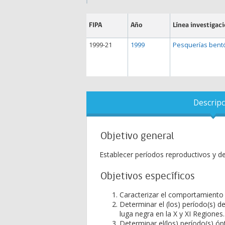
FIPA
Año
Línea investigac
1999-21
1999
Pesquerías bent
Descripc
Objetivo general
Establecer períodos reproductivos y de
Objetivos específicos
Caracterizar el comportamiento 
Determinar el (los) período(s) 
luga negra en la X y XI Regiones.
Determinar el(los) período(s) ó