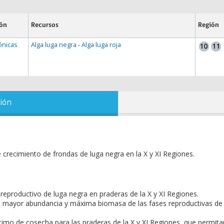
ión
Recursos
Región
ónicas
Alga luga negra
-
Alga luga roja
ión
 crecimiento de frondas de luga negra en la X y XI Regiones.
reproductivo de luga negra en praderas de la X y XI Regiones.
de mayor abundancia y máxima biomasa de las fases reproductivas de
ptimo de cosecha para las praderas de la X y XI Regiones, que permita