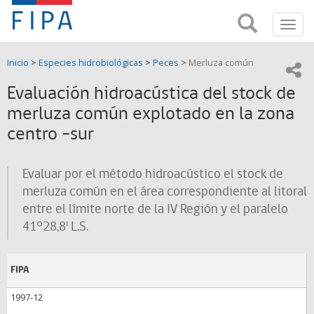
Fondo
Busca
FIPA;
Toggl
de
Fondo
navig
de
Investigación
Inicio
>
Especies hidrobiológicas
>
Peces
>
Merluza común
Investigación
Compar
pesquera
Pesquera
Evaluación hidroacústica del stock de
y
de
merluza común explotado en la zona
y
Acuicultira
centro -sur
Acuicultura
(FIPA)-
Evaluar por el método hidroacústico el stock de
merluza común en el área correspondiente al litoral
SUBPESCA
entre el límite norte de la IV Región y el paralelo
41°28,8' L.S.
FIPA
1997-12