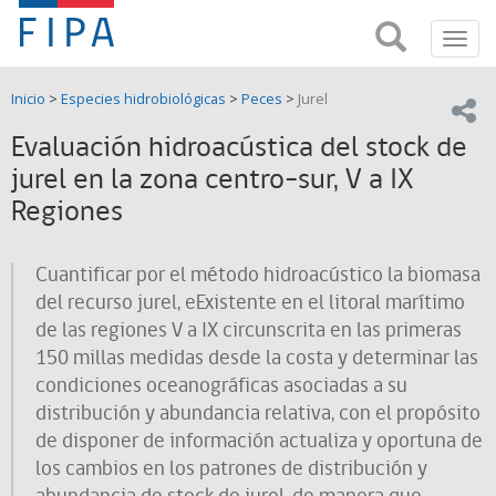
Fondo
Busca
FIPA;
Toggl
de
Fondo
navig
de
Investigación
Inicio
>
Especies hidrobiológicas
>
Peces
>
Jurel
Investigación
Compar
pesquera
Pesquera
Evaluación hidroacústica del stock de
y
de
jurel en la zona centro-sur, V a IX
y
Acuicultira
Regiones
Acuicultura
(FIPA)-
Cuantificar por el método hidroacústico la biomasa
del recurso jurel, eExistente en el litoral marítimo
SUBPESCA
de las regiones V a IX circunscrita en las primeras
150 millas medidas desde la costa y determinar las
condiciones oceanográficas asociadas a su
distribución y abundancia relativa, con el propósito
de disponer de información actualiza y oportuna de
los cambios en los patrones de distribución y