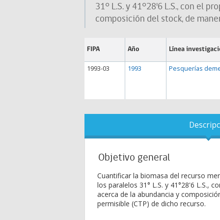
31° L.S. y 41°28'6 L.S., con el 
composición del stock, de manera
FIPA
Año
Línea investigac
1993-03
1993
Pesquerías deme
Descripc
Objetivo general
Cuantificar la biomasa del recurso mer
los paralelos 31° L.S. y 41°28'6 L.S., 
acerca de la abundancia y composición
permisible (CTP) de dicho recurso.