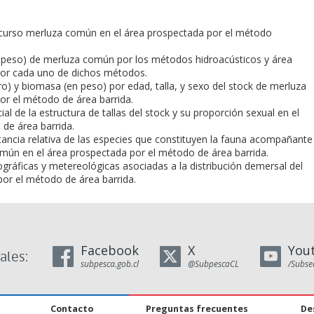
recurso merluza común en el área prospectada por el método
n peso) de merluza común por los métodos hidroacústicos y área
por cada uno de dichos métodos.
o) y biomasa (en peso) por edad, talla, y sexo del stock de merluza
or el método de área barrida.
cial de la estructura de tallas del stock y su proporción sexual en el
de área barrida.
rtancia relativa de las especies que constituyen la fauna acompañante
omún en el área prospectada por el método de área barrida.
gráficas y metereológicas asociadas a la distribución demersal del
por el método de área barrida.
Facebook
X
You
ales:
subpesca.gob.cl
@SubpescaCL
/Subse
Contacto
Preguntas frecuentes
De