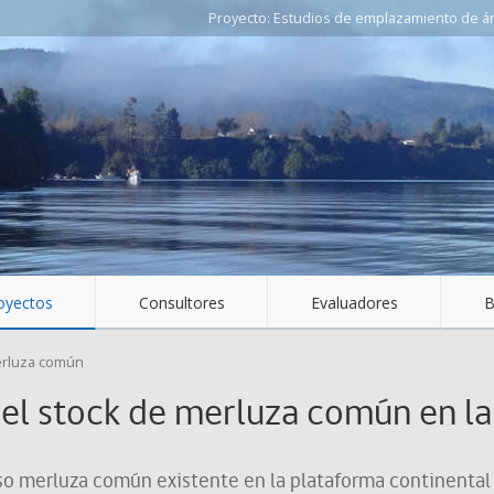
Estudios de emplazamiento de áre
oyectos
Consultores
Evaluadores
B
rluza común
del stock de merluza común en l
so merluza común existente en la plataforma continental c