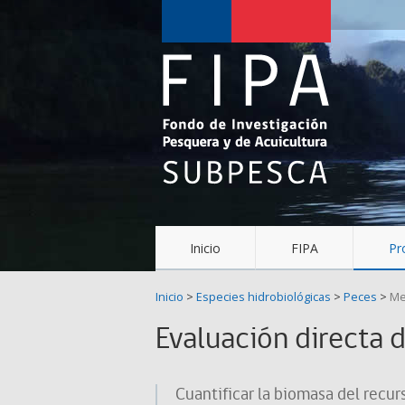
Fondo
de
Investigación
Pesquera
y
Acuicultura
(FIPA)-
Inicio
FIPA
Pr
SUBPESCA
Inicio
>
Especies hidrobiológicas
>
Peces
>
Me
Evaluación directa 
Cuantificar la biomasa del recur