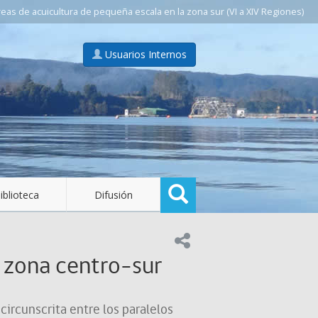
as de acuicultura de pequeña escala en la zona sur (VI a XIV Regiones)
Usuarios Internos
Buscar
iblioteca
Difusión
Compartir en:
a zona centro-sur
ircunscrita entre los paralelos