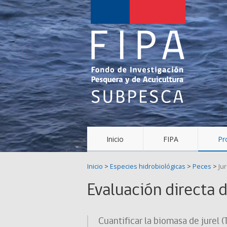
Fondo
de
Investigación
Pesquera
y
Acuicultura
(FIPA)-
Inicio
FIPA
Pr
SUBPESCA
Inicio
>
Especies hidrobiológicas
>
Peces
>
Jur
Evaluación directa d
Cuantificar la biomasa de jurel (