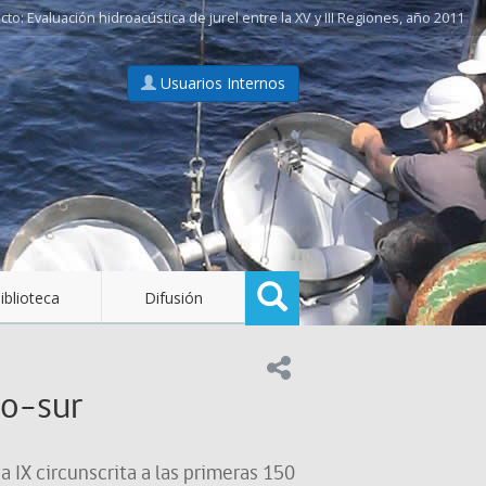
Evaluación hidroacústica de jurel entre la XV y III Regiones, año 2011
Usuarios Internos
Buscar
iblioteca
Difusión
Compartir en:
ro-sur
a IX circunscrita a las primeras 150