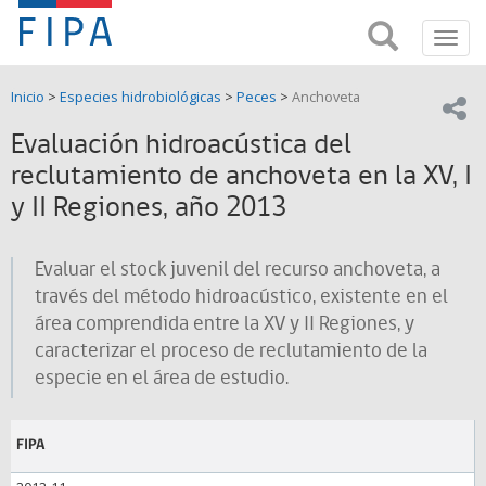
Fondo
Busca
FIPA;
Toggl
de
Fondo
navig
de
Investigación
Inicio
>
Especies hidrobiológicas
>
Peces
>
Anchoveta
Investigación
Compar
pesquera
Pesquera
Evaluación hidroacústica del
y
de
reclutamiento de anchoveta en la XV, I
y
Acuicultira
y II Regiones, año 2013
Acuicultura
(FIPA)-
Evaluar el stock juvenil del recurso anchoveta, a
través del método hidroacústico, existente en el
SUBPESCA
área comprendida entre la XV y II Regiones, y
caracterizar el proceso de reclutamiento de la
especie en el área de estudio.
FIPA