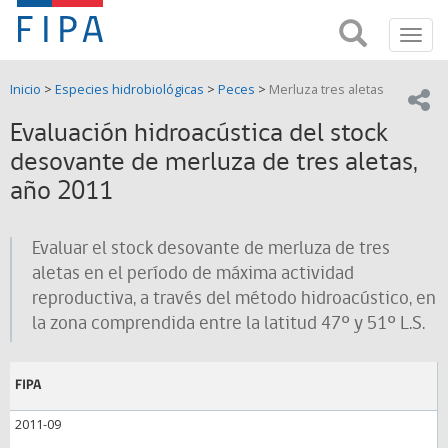
Fondo
Busca
FIPA;
Toggl
de
Fondo
navig
de
Investigación
Inicio
>
Especies hidrobiológicas
>
Peces
>
Merluza tres aletas
Investigación
Compar
pesquera
Pesquera
Evaluación hidroacústica del stock
y
de
desovante de merluza de tres aletas,
y
Acuicultira
año 2011
Acuicultura
(FIPA)-
Evaluar el stock desovante de merluza de tres
aletas en el período de máxima actividad
SUBPESCA
reproductiva, a través del método hidroacústico, en
la zona comprendida entre la latitud 47º y 51º L.S.
FIPA
2011-09