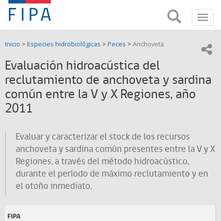
Fondo
Busca
FIPA;
Toggl
de
Fondo
navig
de
Investigación
Inicio
>
Especies hidrobiológicas
>
Peces
>
Anchoveta
Investigación
Compar
pesquera
Pesquera
Evaluación hidroacústica del
y
de
reclutamiento de anchoveta y sardina
y
Acuicultira
común entre la V y X Regiones, año
Acuicultura
2011
(FIPA)-
Evaluar y caracterizar el stock de los recursos
SUBPESCA
anchoveta y sardina común presentes entre la V y X
Regiones, a través del método hidroacústico,
durante el período de máximo reclutamiento y en
el otoño inmediato.
FIPA