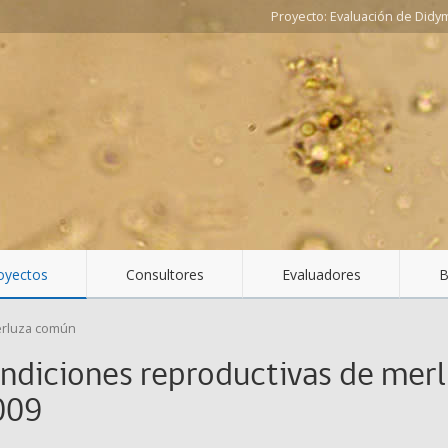
Evaluación de Didy
oyectos
Consultores
Evaluadores
B
rluza común
ondiciones reproductivas de mer
2009