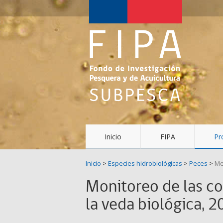
Fondo
de
Investigación
Pesquera
y
Acuicultura
(FIPA)-
Inicio
FIPA
Pr
SUBPESCA
Inicio
>
Especies hidrobiológicas
>
Peces
>
Me
Monitoreo de las c
la veda biológica, 