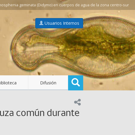
mosphenia geminata (Didymo) en cuerpos de agua de la zona centro-sur
Usuarios Internos
Buscar
iblioteca
Difusión
Compartir en:
luza común durante