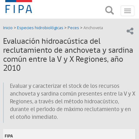
Fondo
Busca
FIPA;
Toggl
de
Fondo
navig
de
Investigación
Inicio
>
Especies hidrobiológicas
>
Peces
>
Anchoveta
Investigación
Compar
pesquera
Pesquera
Evaluación hidroacústica del
y
de
reclutamiento de anchoveta y sardina
y
Acuicultira
común entre la V y X Regiones, año
Acuicultura
2010
(FIPA)-
Evaluar y caracterizar el stock de los recursos
SUBPESCA
anchoveta y sardina común presentes entre la V y X
Regiones, a través del método hidroacústico,
durante el período de máximo reclutamiento y en
el otoño inmediato.
FIPA