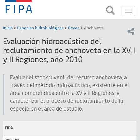
Fondo
Busca
FIPA;
Toggl
de
Fondo
navig
de
Investigación
Inicio
>
Especies hidrobiológicas
>
Peces
>
Anchoveta
Investigación
Compar
pesquera
Pesquera
Evaluación hidroacústica del
y
de
reclutamiento de anchoveta en la XV, I
y
Acuicultira
y II Regiones, año 2010
Acuicultura
(FIPA)-
Evaluar el stock juvenil del recurso anchoveta, a
través del método hidroacústico, existente en el
SUBPESCA
área comprendida entre la XV y II Regiones, y
caracterizar el proceso de reclutamiento de la
especie en el área de estudio.
FIPA