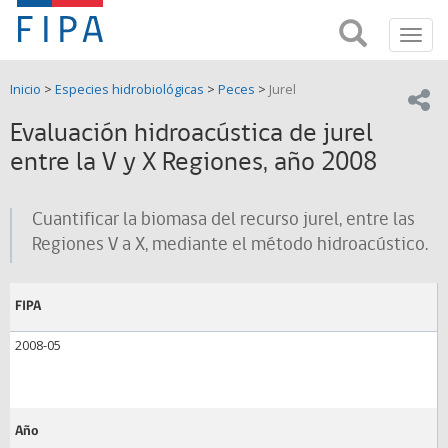
Fondo
Busca
FIPA;
Toggl
de
Fondo
navig
de
Investigación
Inicio
>
Especies hidrobiológicas
>
Peces
>
Jurel
Investigación
Compar
pesquera
Pesquera
Evaluación hidroacústica de jurel
y
de
entre la V y X Regiones, año 2008
y
Acuicultira
Acuicultura
Cuantificar la biomasa del recurso jurel, entre las
(FIPA)-
Regiones V a X, mediante el método hidroacústico.
SUBPESCA
FIPA
2008-05
Año