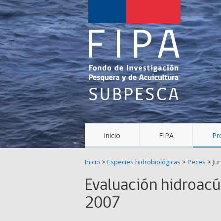
Fondo
de
Investigación
Pesquera
y
Acuicultura
(FIPA)-
Inicio
FIPA
Pr
SUBPESCA
Inicio
>
Especies hidrobiológicas
>
Peces
>
Jur
Evaluación hidroacús
2007