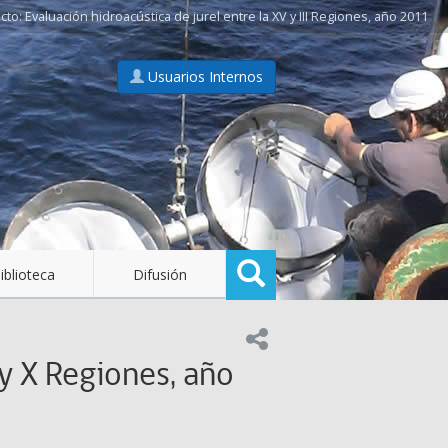
Evaluación hidroacústica de jurel entre la XV y III Regiones, año 2011
Usuarios Internos
Buscar
iblioteca
Difusión
Compartir en:
 y X Regiones, año