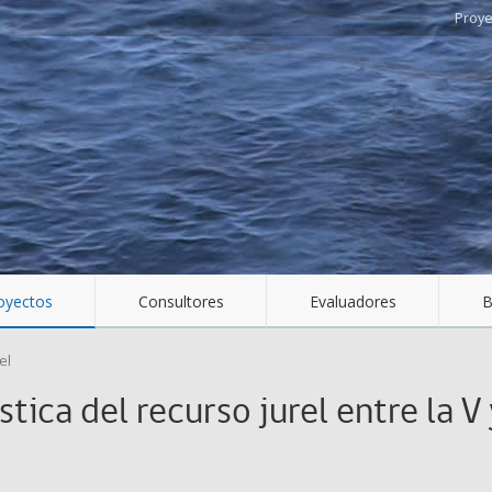
oyectos
Consultores
Evaluadores
B
el
tica del recurso jurel entre la V